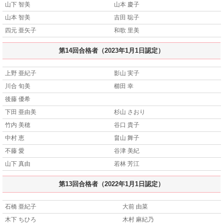
山下 智美
山本 慶子
山本 智美
吉田 聡子
四元 亜矢子
和歌 里美
第14回合格者（2023年1月1日認定）
上野 亜紀子
影山 実子
川合 旬美
櫛田 幸
後藤 優希
下田 亜由美
杉山 さおり
竹内 美穂
谷口 貴子
中村 恵
畠山 舞子
不藤 愛
谷津 美紀
山下 真由
若林 芳江
第13回合格者（2022年1月1日認定）
石橋 亜紀子
大前 由菜
木下 ちひろ
木村 麻紀乃