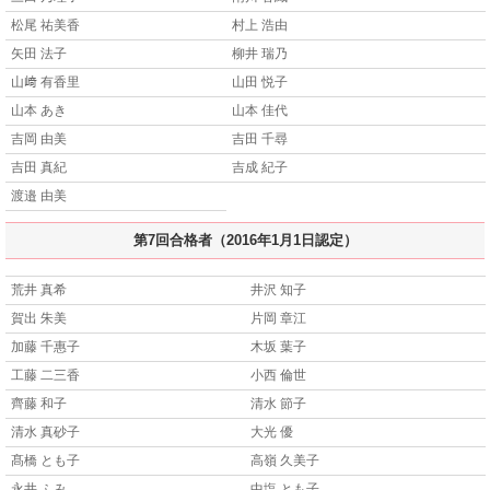
松尾 祐美香
村上 浩由
矢田 法子
柳井 瑞乃
山﨑 有香里
山田 悦子
山本 あき
山本 佳代
吉岡 由美
吉田 千尋
吉田 真紀
吉成 紀子
渡邉 由美
第7回合格者（2016年1月1日認定）
荒井 真希
井沢 知子
賀出 朱美
片岡 章江
加藤 千惠子
木坂 葉子
工藤 二三香
小西 倫世
齊藤 和子
清水 節子
清水 真砂子
大光 優
髙橋 とも子
高嶺 久美子
永井 ふみ
中塩 とも子