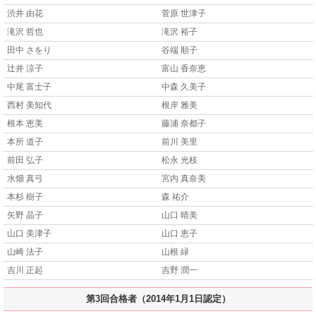
渋井 由花
菅原 世津子
滝沢 哲也
滝沢 裕子
田中 さをり
谷端 順子
辻井 涼子
富山 香奈恵
中尾 富士子
中森 久美子
西村 美知代
根岸 雅美
根本 恵美
藤浦 奈都子
本所 道子
前川 美里
前田 弘子
松永 光枝
水畑 真弓
宮内 真奈美
本杉 樹子
森 祐介
矢野 晶子
山口 晴美
山口 美津子
山口 恵子
山崎 法子
山根 緑
吉川 正起
吉野 潤一
第3回合格者（2014年1月1日認定）