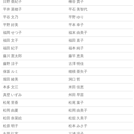
日野 亜紀子
檜谷 貴子
平井 菜穂子
平石 美智代
平谷 文乃
平野 ゆり
平野 好美
平本 幸子
福岡 せつ子
福末 由美子
福田 文子
福田 直子
福田 紀子
福本 純子
藤川 憲太郎
藤竿 恵美
藤野 涼子
古澤 明佳
保坂 ルミ
穂積 亜矢子
堀田 綾美
洞口 哲
本多 文江
米田 佳恵
真壁 いずみ
舛田 早苗
松尾 里香
松尾 葉子
松岡 由夏
松岡 由美子
松田 奈菜絵
松舘 久美子
松原 明子
松本 みさ子
丸岡 弘実
三浦 温子