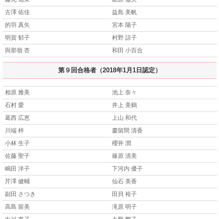
古澤 佑佳
益島 美帆
的羽 真矢
宮本 陽子
明賀 郁子
村野 諒子
與那嶺 杏
和田 小百合
第９回合格者（2018年1月1日認定）
相原 雅美
池上 奈々
石村 愛
井上 美鶴
葛西 広恵
上山 和代
川端 梓
慶留間 清香
小林 生子
櫻井 潤
佐藤 聖子
篠原 清美
嶋田 洋子
下河内 優子
芹澤 健輔
仙石 美香
副田 さつき
田貝 裕子
高島 留美
滝原 明子