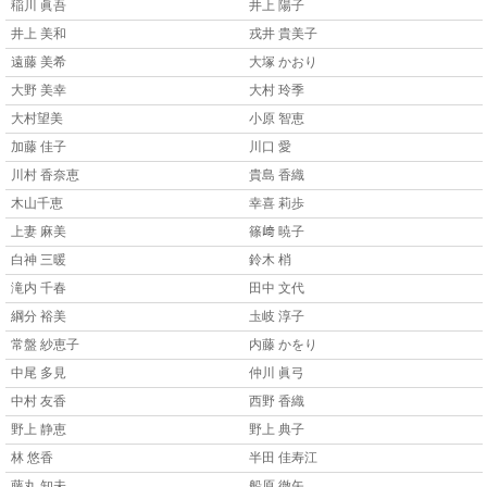
稲川 眞吾
井上 陽子
井上 美和
戎井 貴美子
遠藤 美希
大塚 かおり
大野 美幸
大村 玲季
大村望美
小原 智恵
加藤 佳子
川口 愛
川村 香奈恵
貴島 香織
木山千恵
幸喜 莉歩
上妻 麻美
篠﨑 暁子
白神 三暖
鈴木 梢
滝内 千春
田中 文代
綱分 裕美
圡岐 淳子
常盤 紗恵子
内藤 かをり
中尾 多見
仲川 眞弓
中村 友香
西野 香織
野上 静恵
野上 典子
林 悠香
半田 佳寿江
藤丸 知未
船原 徹矢