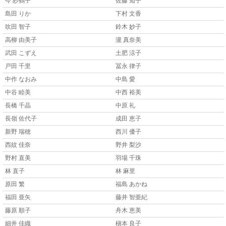
今 紗鶴子
佐藤 知子
島田 りか
下村 文香
吹田 智子
鈴木 妙子
高柳 由美子
瀧 真奈美
武田 こずえ
土肥 涼子
戸田 千里
冨永 律子
中作 なおみ
中島 愛
中谷 睦美
中西 裕美
長橋 千晶
中原 礼
長嶺 佐代子
成田 恵子
新野 瑞穂
西川 優子
西紋 佳奈
野井 梨沙
野村 直美
羽場 千珠
林 直子
林 麻里
原田 繁
福島 あかね
福田 亜矢
藤井 智亜紀
藤原 順子
舟木 恵美
細井 佳織
槇本 良子