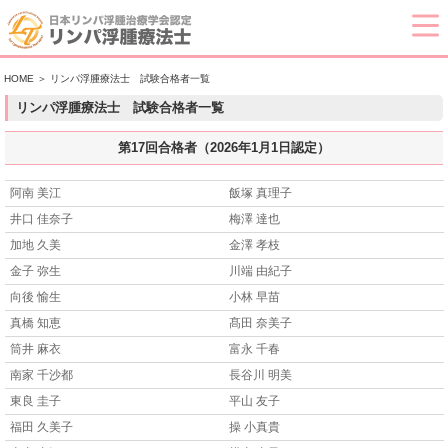
HOME
＞ リンパ浮腫療法士 試験合格者一覧
リンパ浮腫療法士 試験合格者一覧
第17回合格者（2026年1月1日認定）
阿南 美江
飯塚 真理子
井口 佳奈子
梅澤 達也
加地 久美
金澤 孝枝
金子 弥生
川端 由紀子
向後 愉生
小林 早苗
真橋 知恵
髙田 奈美子
筒井 麻衣
富永 千春
南家 千沙都
長谷川 明美
東良 圭子
平山 友子
福田 久美子
操 小真貴