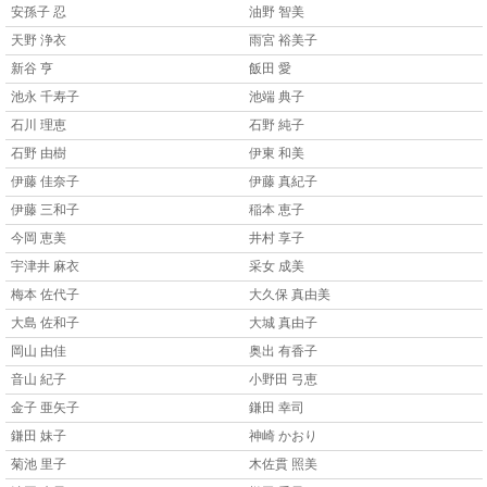
安孫子 忍
油野 智美
天野 浄衣
雨宮 裕美子
新谷 亨
飯田 愛
池永 千寿子
池端 典子
石川 理恵
石野 純子
石野 由樹
伊東 和美
伊藤 佳奈子
伊藤 真紀子
伊藤 三和子
稲本 恵子
今岡 恵美
井村 享子
宇津井 麻衣
采女 成美
梅本 佐代子
大久保 真由美
大島 佐和子
大城 真由子
岡山 由佳
奥出 有香子
音山 紀子
小野田 弓恵
金子 亜矢子
鎌田 幸司
鎌田 妹子
神崎 かおり
菊池 里子
木佐貫 照美