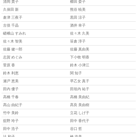
清岡 貴子
櫛田 委子
久保田 新
熊谷 暁美
倉津 三夜子
黒田 涼子
古俣 千晶
酒井 幸子
嵯峨山 すみれ
佐々木 久美
佐々木 智美
笹倉 淳子
佐藤 健一郎
佐藤 真由美
志賀 めぐみ
下小牧 明香
菅原 香
鈴木 小津江
鈴木 利恵
関 知子
瀬戸 恵美
早乙女 真子
田内 優子
田垣内 祐子
高橋 千春
高橋 美由紀
髙山 由紀子
髙良 美由樹
竹中 美鈴
立花 しげ子
舘野 玲子
田中 香代子
田中 浩子
谷口 哲
辻 和子
椿 浩美