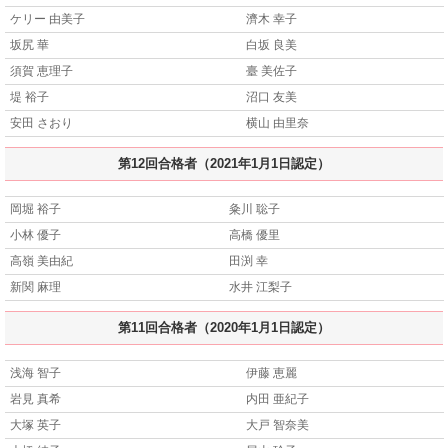
ケリー 由美子
濟木 幸子
坂尻 華
白坂 良美
須賀 恵理子
臺 美佐子
堤 裕子
沼口 友美
安田 さおり
横山 由里奈
第12回合格者（2021年1月1日認定）
岡堀 裕子
粂川 聡子
小林 優子
高橋 優里
高嶺 美由紀
田渕 幸
新関 麻理
水井 江梨子
第11回合格者（2020年1月1日認定）
浅海 智子
伊藤 恵麗
岩見 真希
内田 亜紀子
大塚 英子
大戸 智奈美