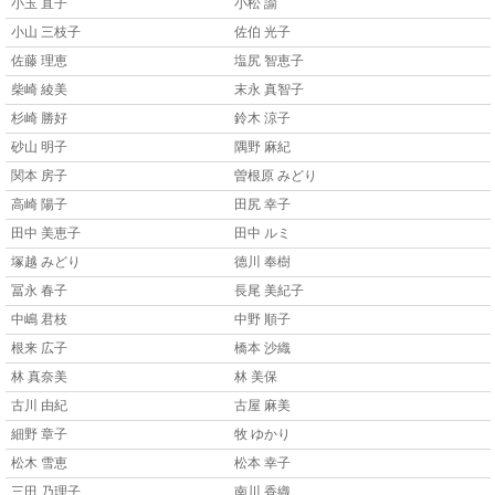
小玉 直子
小松 諭
小山 三枝子
佐伯 光子
佐藤 理恵
塩尻 智恵子
柴崎 綾美
末永 真智子
杉崎 勝好
鈴木 涼子
砂山 明子
隅野 麻紀
関本 房子
曽根原 みどり
高崎 陽子
田尻 幸子
田中 美恵子
田中 ルミ
塚越 みどり
德川 奉樹
冨永 春子
長尾 美紀子
中嶋 君枝
中野 順子
根来 広子
橋本 沙織
林 真奈美
林 美保
古川 由紀
古屋 麻美
細野 章子
牧 ゆかり
松木 雪恵
松本 幸子
三田 乃理子
南川 香織