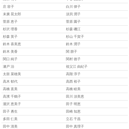
庄 容子
白川 律子
末廣 晃太郎
須貝 潤子
菅原 恵子
菅原 園子
杉沢 理香
杉森 磯江
杉森 英子
杉山 千賀子
鈴木 喜美恵
鈴木 潤子
鈴木 美香
関 朋子
関口 純子
関村 徳子
瀬戸 治
祖父江 由紀子
太鼓 菜穂美
高階 淳子
高木 郁代
高西 裕子
高橋 直美
高橋 睦美
高濱 千鶴子
田川 須美恵
瀧沢 恵美子
田子 明恵
田子 勇生
田崎 知恵
多田 仁美
立石 千昌
田中 清美
田中 真理子