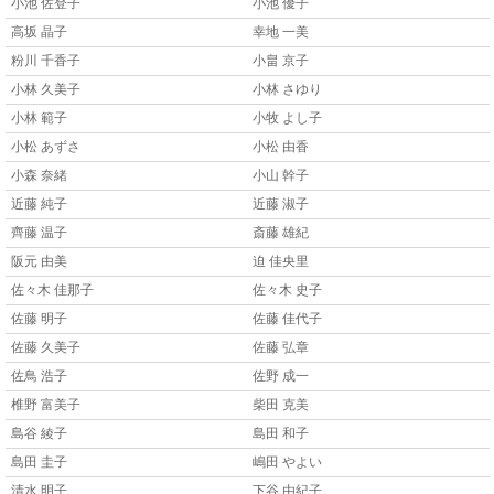
小池 佐登子
小池 優子
高坂 晶子
幸地 一美
粉川 千香子
小畠 京子
小林 久美子
小林 さゆり
小林 範子
小牧 よし子
小松 あずさ
小松 由香
小森 奈緒
小山 幹子
近藤 純子
近藤 淑子
齊藤 温子
斎藤 雄紀
阪元 由美
迫 佳央里
佐々木 佳那子
佐々木 史子
佐藤 明子
佐藤 佳代子
佐藤 久美子
佐藤 弘章
佐鳥 浩子
佐野 成一
椎野 富美子
柴田 克美
島谷 綾子
島田 和子
島田 圭子
嶋田 やよい
清水 明子
下谷 由紀子