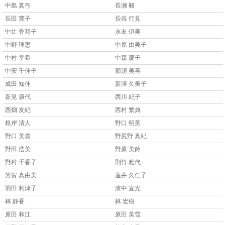
中島 真弓
長瀬 毅
長田 寛子
長谷 行見
中辻 香邦子
永友 伊美
中野 理恵
中原 由美子
中村 幸希
中森 慶子
中安 千佳子
那須 美喜
成田 知佳
新澤 久美子
新見 康代
西川 紀子
西畑 友紀
西村 繁典
根岸 清人
野口 明美
野口 美貴
野尻野 真紀
野田 浩美
野原 美鈴
野村 千香子
則竹 雅代
芳賀 真由美
蓮井 久仁子
羽田 利津子
濱中 宣光
林 静香
林 宏樹
原田 和江
原田 美雪