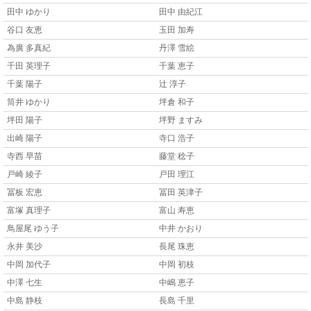
田中 ゆかり
田中 由紀江
谷口 友恵
玉田 加寿
為廣 多真紀
丹澤 雪絵
千田 英理子
千葉 恵子
千葉 陽子
辻 淳子
筒井 ゆかり
坪倉 和子
坪田 陽子
坪野 ますみ
出崎 陽子
寺口 浩子
寺西 早苗
藤堂 稔子
戸崎 綾子
戸田 理江
冨板 宏恵
冨田 英津子
富塚 真理子
富山 寿恵
鳥屋尾 ゆう子
中井 かおり
永井 美沙
長尾 珠恵
中岡 加代子
中岡 初枝
中澤 七生
中嶋 恵子
中島 静枝
長島 千里