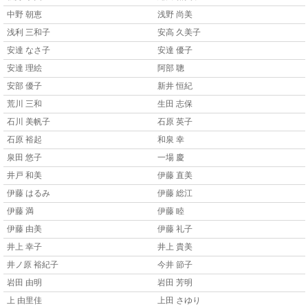
中野 朝恵
浅野 尚美
浅利 三和子
安高 久美子
安達 なさ子
安達 優子
安達 理絵
阿部 聰
安部 優子
新井 恒紀
荒川 三和
生田 志保
石川 美帆子
石原 英子
石原 裕起
和泉 幸
泉田 悠子
一場 慶
井戸 和美
伊藤 直美
伊藤 はるみ
伊藤 総江
伊藤 満
伊藤 睦
伊藤 由美
伊藤 礼子
井上 幸子
井上 貴美
井ノ原 裕紀子
今井 節子
岩田 由明
岩田 芳明
上 由里佳
上田 さゆり