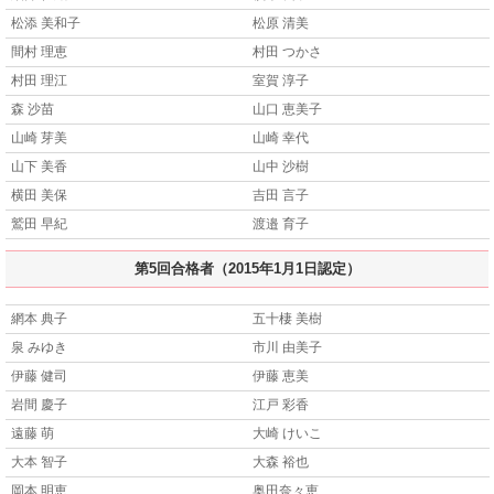
松添 美和子
松原 清美
間村 理恵
村田 つかさ
村田 理江
室賀 淳子
森 沙苗
山口 恵美子
山崎 芽美
山崎 幸代
山下 美香
山中 沙樹
横田 美保
吉田 言子
鷲田 早紀
渡邉 育子
第5回合格者（2015年1月1日認定）
網本 典子
五十棲 美樹
泉 みゆき
市川 由美子
伊藤 健司
伊藤 恵美
岩間 慶子
江戸 彩香
遠藤 萌
大崎 けいこ
大本 智子
大森 裕也
岡本 明恵
奥田奈々恵