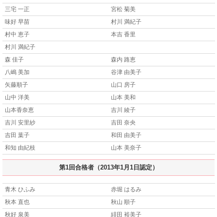
三宅 一正
宮松 菊美
味好 早苗
村川 満紀子
村中 恵子
本吉 香里
村川 満紀子
森 佳子
森内 路恵
八嶋 美加
谷津 由美子
矢藤順子
山口 房子
山中 洋美
山本 美和
山本香奈恵
吉川 綾子
吉川 安里紗
吉田 奈央
吉田 葉子
和田 由美子
和知 由紀枝
山本 美奈子
第1回合格者（2013年1月1日認定）
青木 ひふみ
赤堀 はるみ
秋本 直也
秋山 順子
秋好 泉美
緋田 裕美子