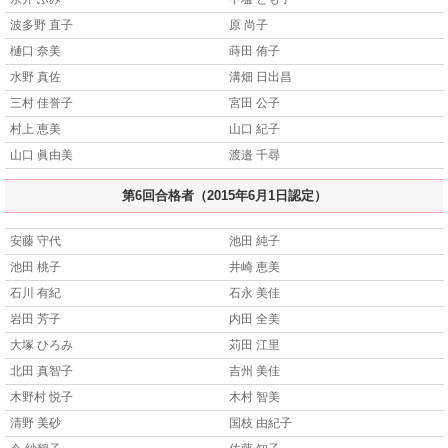
波多野 直子
原 尚子
樋口 奈美
蒔田 侑子
水野 真佐
溝畑 日出昌
三村 佳誉子
宮田 公子
村上 恵美
山口 紀子
山口 眞由美
渡邉 千尋
第6回合格者（2015年6月1日認定）
安藤 守代
池田 純子
池田 桃子
井崎 恵美
石川 有紀
石永 美佳
岩田 芳子
内田 全美
大塚 ひろみ
苅田 江里
北田 真智子
吉州 美佳
木野村 悦子
木村 智美
清野 美砂
国枝 由紀子