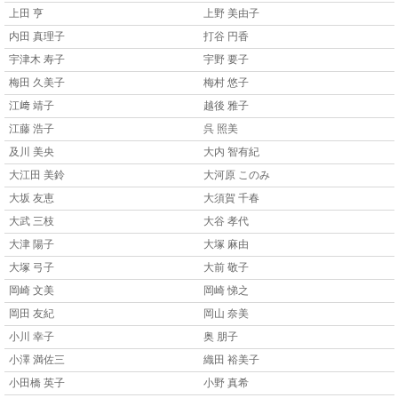
上田 亨
上野 美由子
内田 真理子
打谷 円香
宇津木 寿子
宇野 要子
梅田 久美子
梅村 悠子
江﨑 靖子
越後 雅子
江藤 浩子
呉 照美
及川 美央
大内 智有紀
大江田 美鈴
大河原 このみ
大坂 友恵
大須賀 千春
大武 三枝
大谷 孝代
大津 陽子
大塚 麻由
大塚 弓子
大前 敬子
岡崎 文美
岡崎 悌之
岡田 友紀
岡山 奈美
小川 幸子
奥 朋子
小澤 満佐三
織田 裕美子
小田橋 英子
小野 真希