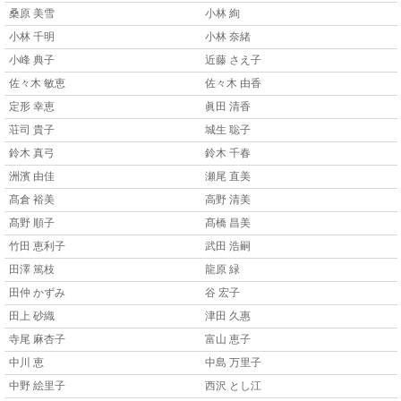
桑原 美雪
小林 絢
小林 千明
小林 奈緒
小峰 典子
近藤 さえ子
佐々木 敏恵
佐々木 由香
定形 幸恵
眞田 清香
荘司 貴子
城生 聡子
鈴木 真弓
鈴木 千春
洲濱 由佳
瀬尾 直美
髙倉 裕美
高野 清美
髙野 順子
髙橋 昌美
竹田 恵利子
武田 浩嗣
田澤 篤枝
龍原 緑
田仲 かずみ
谷 宏子
田上 砂織
津田 久惠
寺尾 麻杏子
富山 恵子
中川 恵
中島 万里子
中野 絵里子
西沢 とし江