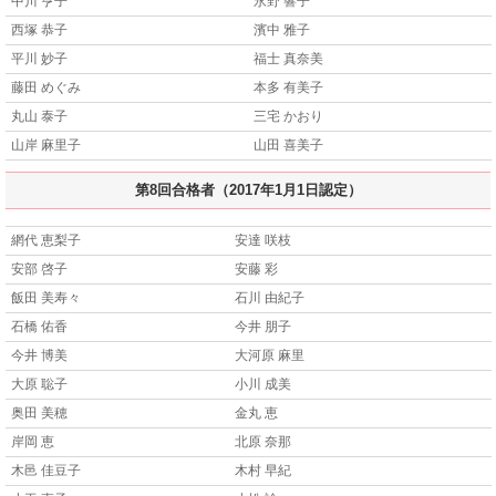
中川 亨子
永野 響子
西塚 恭子
濱中 雅子
平川 妙子
福士 真奈美
藤田 めぐみ
本多 有美子
丸山 泰子
三宅 かおり
山岸 麻里子
山田 喜美子
第8回合格者（2017年1月1日認定）
網代 恵梨子
安達 咲枝
安部 啓子
安藤 彩
飯田 美寿々
石川 由紀子
石橋 佑香
今井 朋子
今井 博美
大河原 麻里
大原 聡子
小川 成美
奥田 美穂
金丸 恵
岸岡 恵
北原 奈那
木邑 佳豆子
木村 早紀