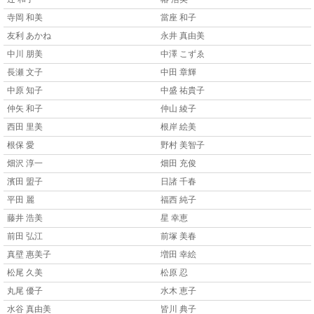
寺岡 和美
當座 和子
友利 あかね
永井 真由美
中川 朋美
中澤 こずゑ
長瀬 文子
中田 章輝
中原 知子
中盛 祐貴子
仲矢 和子
仲山 綾子
西田 里美
根岸 絵美
根保 愛
野村 美智子
畑沢 淳一
畑田 充俊
濱田 盟子
日諸 千春
平田 麗
福西 純子
藤井 浩美
星 幸恵
前田 弘江
前塚 美春
真壁 惠美子
増田 幸絵
松尾 久美
松原 忍
丸尾 優子
水木 恵子
水谷 真由美
皆川 典子