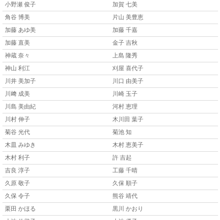
小野瀬 俊子
加賀 七美
角谷 博美
片山 美豊恵
加藤 あゆ美
加藤 千嘉
加藤 直美
金子 吉秋
神蔵 奈々
上島 隆秀
神山 利江
刈屋 喜代子
川井 美加子
川口 由美子
川﨑 成美
川崎 玉子
川島 美由紀
河村 恵理
川村 伸子
木川田 葉子
菊谷 光代
菊池 知
木皿 みゆき
木村 恵美子
木村 利子
許 吉起
吉良 淳子
工藤 千晴
久原 敬子
久保 順子
久保 令子
熊谷 靖代
栗田 かほる
黒川 かおり