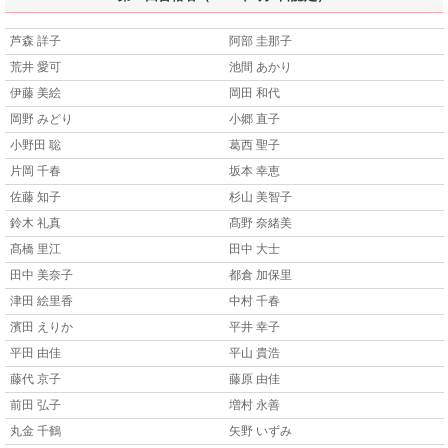
芦森 詳子
阿部 圭那子
荒井 愛可
池間 あかり
伊藤 美絵
岡田 和代
岡野 みどり
小郷 直子
小野田 聡
葛西 聖子
片岡 千春
坂本 幸恵
佐藤 知子
杉山 美智子
鈴木 礼真
髙野 奈緒美
髙橋 里江
田中 大士
田中 美奈子
都倉 加保里
津田 絵里香
中村 千春
濱田 えりか
平井 幸子
平田 由佳
平山 貴浩
藤代 京子
藤原 由佳
前田 弘子
増村 永善
丸金 千鶴
矢野 いずみ