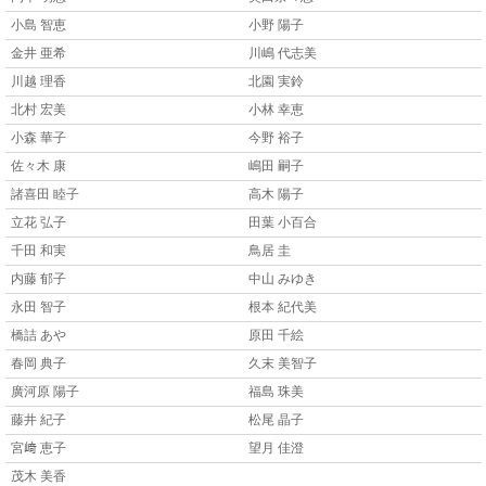
小島 智恵
小野 陽子
金井 亜希
川嶋 代志美
川越 理香
北園 実鈴
北村 宏美
小林 幸恵
小森 華子
今野 裕子
佐々木 康
嶋田 嗣子
諸喜田 睦子
高木 陽子
立花 弘子
田葉 小百合
千田 和実
鳥居 圭
内藤 郁子
中山 みゆき
永田 智子
根本 紀代美
橋詰 あや
原田 千絵
春岡 典子
久末 美智子
廣河原 陽子
福島 珠美
藤井 紀子
松尾 晶子
宮﨑 恵子
望月 佳澄
茂木 美香