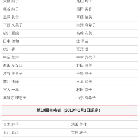
大橋 純子
尾山 玲子
梶谷 純子
熊田 美香
黒澤 眞貴
斉藤 綾美
下西 久美子
白津 麻希子
砂川 夏絵
髙﨑 布美
田中 佐和
辻 早苗
德川 香
冨澤 謙一
中沼 華澄
中村 喜代子
西田 かな江
野田 雅美
濱谷 美喜子
平野 淳子
前川 明峰
三原 絵美
宮入 一幸
村田 京子
薬師寺 理恵子
山形 有希子
第10回合格者（2019年1月1日認定）
青木 純子
池田 美佳
石川 真己
市原 綾子