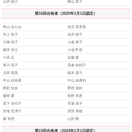
山内 由江
横山 直子
第16回合格者（2025年1月1日認定）
秋山 あかね
池北 恵里香
井上 智子
岩井 徳子
江崎 靖子
小倉 典子
藏本 浩士
小金澤 悟
小高 忍
近藤 愛
寒川 晃子
高倉 由利子
玉田 恵美
槻木 真弓
中山 紗由香
中山 由香利
西村 佳奈
野村 美鈴
服部 愛
牧野 幸恵
道下 佳代子
耳塚 淑子
宮地 見津子
宮田 美穂
森 智恵
山田 隆
第15回合格者（2024年1月1日認定）