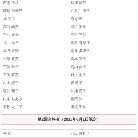
西巻 正枝
延澤 昌代
萩原 加寿巳
八多川 淳子
林 弥生
原 砂織
萬谷 睦美
樋口 美香
平川 未来
平田 三佳
福井 祐子
福谷 有梨江
堀 千登勢
松井 多津子
松添 直美
松本 智子
三浦 秋子
宮内 典子
宮岡 直美
村上 史子
村山 紀子
森 敦子
森川 昭子
谷地 尚子
山本 ちあき
善積 昇
若松 九二子
渡邉 千紘
第2回合格者（2013年6月1日認定）
秋 顕
穴田 佐和子