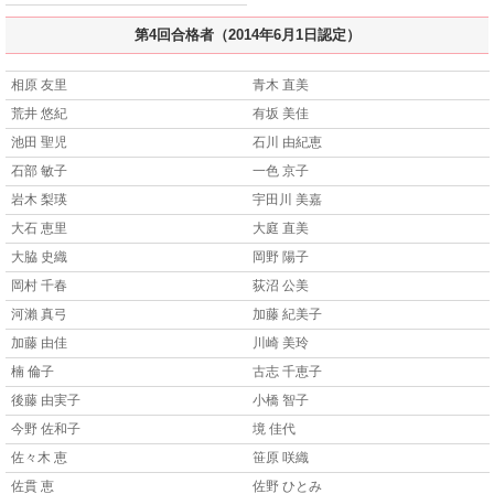
第4回合格者（2014年6月1日認定）
相原 友里
青木 直美
荒井 悠紀
有坂 美佳
池田 聖児
石川 由紀恵
石部 敏子
一色 京子
岩木 梨瑛
宇田川 美嘉
大石 恵里
大庭 直美
大脇 史織
岡野 陽子
岡村 千春
荻沼 公美
河瀨 真弓
加藤 紀美子
加藤 由佳
川崎 美玲
楠 倫子
古志 千恵子
後藤 由実子
小橋 智子
今野 佐和子
境 佳代
佐々木 恵
笹原 咲織
佐貫 恵
佐野 ひとみ