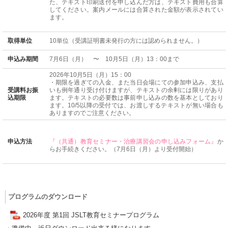
た、テキスト印刷送付を申し込んだ方は、テキスト費用も合算
してください。案内メールには合算された金額が表示されてい
ます。
取得単位
10単位（受講証明書未発行の方には認められません。）
申込み期間
7月6日（月） 〜 10月5日（月）13：00まで
2026年10月5日（月）15：00
・期限を過ぎての入金、また当日会場にての参加申込み、支払
受講料お振
いも例年通り受け付けますが、テキストの余剰には限りがあり
込期限
ます。テキストの必要数は事前申し込みの数を基本としており
ます。10/5以降の受付では、お渡しするテキストが無い場合も
ありますのでご注意ください。
申込方法
『（共通）教育セミナー・治療講習会の申し込みフォーム』
か
らお手続きください。（7月6日（月）より受付開始）
プログラムのダウンロード
2026年度 第1回 JSLT教育セミナープログラム