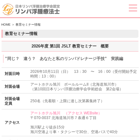
HOME
＞ 教育セミナー情報
教育セミナー情報
2026年度 第1回 JSLT 教育セミナー 概要
”同じ？ 違う？ あなたと私のリンパドレナージ手技” 実践編
2026年10月11日（日） 13：30 〜 16：00（受付開始予定
対面日時
時間：13：00）
アートホテル旭川 ボールルームII（北海道旭川市）
対面会場
（第10回日本リンパ浮腫治療学会学術総会 第2会場）
対面会場
250名（先着順・上限に達し次第募集終了）
定員
アートホテル旭川 （アクセス WEBsite）
〒070-0037 北海道旭川市７条通６丁目
アクセス
旭川駅より徒歩15分
旭川空港より車・タクシーで30分、空港バスで40分