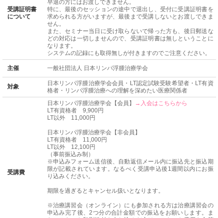
早退の方にはお渡しできません。
受講証明書
特に、最後のセッションの途中で退出し、受付に受講証明書を
について
求められる方がいますが、最後まで受講しないとお渡しできま
せん。
また、セミナー当日に受け取らないで帰った方も、後日郵送な
どの対応は一切しませんので、受講証明書は無しということに
なります。
システムの記録にも取得無しが付きますのでご注意ください。
主催
一般社団法人 日本リンパ浮腫治療学会
日本リンパ浮腫治療学会会員・LT認定試験受験希望者・LT有資
対象
格者・リンパ浮腫治療への理解を深めたい医療関係者
日本リンパ浮腫治療学会【会員】
→入会はこちらから
LT有資格者 9,900円
LT以外 11,000円
日本リンパ浮腫治療学会【非会員】
LT有資格者 11,000円
LT以外 12,100円
（事前振込み制）
※申込みフォーム送信後、自動返信メール内に振込先と振込期
限が記載されています。なるべく受講申込後1週間以内にお振
受講費
り込みください。
期限を過ぎるとキャンセル扱いとなります。
※治療講習会（オンライン）にも参加される方は治療講習会の
申込み完了後、2つ分の合計金額での振込をお願いします。ま