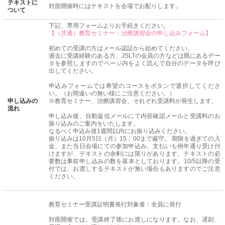
テキストに
対面開催時にはテキストを会場でお配りします。
ついて
下記、専用フォームよりお手続きください。
【（共通）教育セミナー・治療講習会の申し込みフォーム】
初めての受講の方はメール認証から始めてください。
過去に受講経験のある方、JSLTの会員の方などは既にあるデー
タを参照しますのでページ内をよく読んで自分のデータを呼び
出してください。
申込みフォームでは希望のコースをボタンで選択してくださ
い。（お間違いの無い様にご注意ください。）
申し込みの
※教育セミナー、治療講習会、それぞれ受講料が発生します。
流れ
申し込み後、自動返信メールにて内容確認メールと受講料のお
振り込みのご案内をいたします。
なるべく申込み後1週間以内にお振り込みください。
振り込みは10月5日（月）15：00まで厳守。 期限を過ぎての入
金、また当日会場にての参加申込み、支払いも例年通り受け付
けますが、テキストの余剰には限りがあります。テキストの必
要数は事前申し込みの数を基本としております。10/5以降の受
付では、お渡しするテキストが無い場合もありますのでご注意
ください。
教育セミナー受講証明書発行対象者：全員に発行
対面開催では、受講終了後にお渡しになります。なお、遅刻、