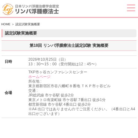
HOME
＞ 認定試験実施概要
認定試験実施概要
第18回 リンパ浮腫療法士認定試験 実施概要
2026年10月25日（日）
日時
13：30〜15：00（受付開始は12：45〜）
TKP市ヶ谷カンファレンスセンター
ホームページ
所在地 :
東京都新宿区市谷八幡町８番地 ＴＫＰ市ヶ谷ビル
交通 :
会場
JR総武線 市ケ谷駅 徒歩2分
東京メトロ有楽町線 市ケ谷駅 7番出口 徒歩1分
都営新宿線 市ケ谷駅 4番出口 徒歩2分
※A4 出口ではありませんのでご注意ください。（4番出口とA4
出口がございます）