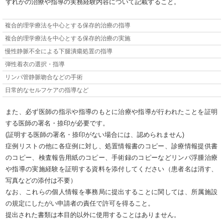
ずれかの治療や指導の実務経験内容について記載すること。
複合的理学療法を中心とする保存的治療の指導
複合的理学療法を中心とする保存的治療の実施
慢性静脈不全による下腿潰瘍処置の指導
弾性着衣の選択・指導
リンパ管静脈吻合などの手術
日常的なセルフケアの指導など
また、必ず医師の指示や指導のもとに治療や指導が行われたことを証明
する医師の署名・捺印が必要です。
(証明する医師の署名・捺印がない場合には、認められません)
症例リストの他に各症例に対し、処置情報書のコピー、診療情報提供書
のコピー、検査報告用紙のコピー、手術録のコピーなどリンパ浮腫治療
や指導の実施経験を証明する資料を添付してください（患者名は消す、
写真などの添付は不要）
なお、これらの個人情報を事務局に提出することに関しては、所属施設
の規定にしたがい申請者の責任で許可を得ること。
提出された書類は本目的以外に使用することはありません。