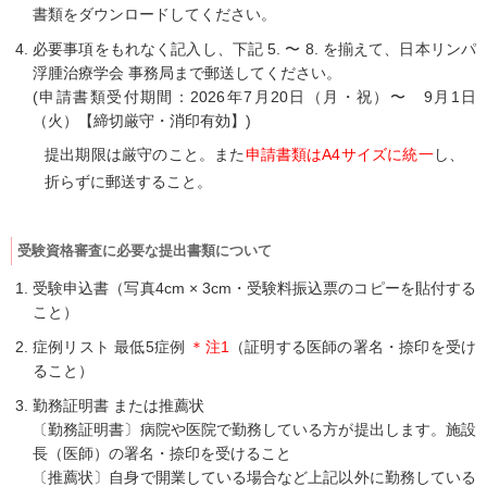
書類をダウンロードしてください。
必要事項をもれなく記入し、下記 5. 〜 8. を揃えて、日本リンパ
浮腫治療学会 事務局まで郵送してください。
(申請書類受付期間：
2026年7月20日（月・祝）〜 9月1日
（火）【締切厳守・消印有効】)
提出期限は厳守のこと。また
申請書類はA4サイズに統一
し、
折らずに郵送すること。
受験資格審査に必要な提出書類について
受験申込書（写真4cm × 3cm・受験料振込票のコピーを貼付する
こと）
症例リスト 最低5症例
＊注1
（証明する医師の署名・捺印を受け
ること）
勤務証明書 または推薦状
〔勤務証明書〕病院や医院で勤務している方が提出します。施設
長（医師）の署名・捺印を受けること
〔推薦状〕自身で開業している場合など上記以外に勤務している