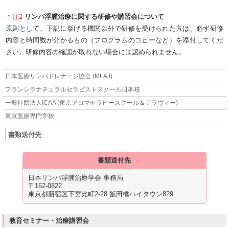
＊注2
リンパ浮腫治療に関する研修や講習会について
原則として、下記に挙げる機関以外で研修を受けられた方は、必ず研修
内容と時間数が分かるもの（プログラムのコピーなど）を添付してくだ
さい。研修内容の確認が取れない場合には認められません。
日本医療リンパドレナージ協会 (MLAJ)
フランシラナチュラルセラピストスクール日本校
一般社団法人ICAA (東京アロマセラピースクール＆アラヴィー)
東京医療専門学校
書類送付先
書類送付先
日本リンパ浮腫治療学会 事務局
〒162-0822
東京都新宿区下宮比町2-28 飯田橋ハイタウン829
教育セミナー・治療講習会