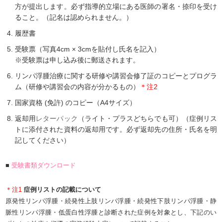
方が提出します。必ず指導的立場にある医師の署名・捺印を受け
ること。（記名は認められません。）
履歴書
受験票（写真4cm × 3cmを貼付し氏名を記入）
※受験票は申し込み後に郵送されます。
リンパ浮腫治療に関する研修や講習会修了証のコピーとプログラ
ム（研修や講習会の内容が分かるもの）
＊注2
国家資格 (免許) のコピー（A4サイズ）
返却用
レターパック
（ライト・プラスどちらでも可）（症例リス
トに添付された資料の返却用です。必ず返却先の住所・氏名を明
記してください）
■
受験書類ダウンロード
＊注1
症例リストの記載について
原発性リンパ浮腫・続発性上肢リンパ浮腫・続発性下肢リンパ浮腫・静
脈性リンパ浮腫・低蛋白性浮腫と診断された症例を対象とし、下記のい