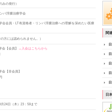
のみの発行）
リンパ浮腫治療学会
学会会員・LT有資格者・リンパ浮腫治療への理解を深めたい医療
関
行の方には認められません。）
日
学会【会員】
→入会はこちらから
日
円
日
学会【非会員】
日
円
日
日
月24日（木）23：59まで