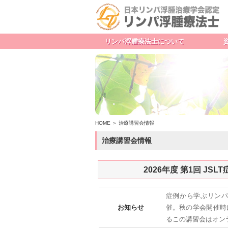
リンパ浮腫療法士について
リンパ浮腫療法士とは
資格取得までの流れ
受
LT育成委員会メンバー
受験
HOME
＞ 治療講習会情報
治療講習会情報
2026年度 第1回 J
症例から学ぶリンパ
お知らせ
催。秋の学会開催時
るこの講習会はオン