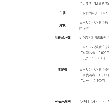
ている者（LT資格者
主催
一般社団法人 日本
日本リンパ浮腫治療
対象
関係者
症例呈示数
5（受講証明書未発
日本リンパ浮腫治療
LT有資格者 9,900
LT以外 11,000円
受講費
日本リンパ浮腫治療
LT有資格者 11,000
LT以外 12,100円
申込み期間
7月6日（月） 〜 9