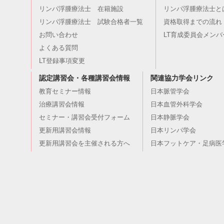
リンパ浮腫療法士 在籍施設
リンパ浮腫療法士と
リンパ浮腫療法士 試験合格者一覧
資格取得までの流れ
お問い合わせ
LT育成委員会メンバ
よくある質問
LT登録事項変更
認定講習会・各種講習会情報
関連協力学会リンク
教育セミナー情報
日本脈管学会
治療講習会情報
日本血管外科学会
セミナー・講習会受付フォーム
日本静脈学会
更新用講習会情報
日本リンパ学会
更新用講習会を主催される方へ
日本フットケア・足病医