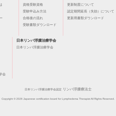
は
資格受験資格
更新制度について
受験申込み方法
認定期間延長（失効）について
ー
合格後の流れ
更新用書類ダウンロード
受験書類ダウンロード
日本リンパ浮腫治療学会
日本リンパ浮腫治療学会
学会
リンパ浮腫療法士
日本リンパ浮腫治療学会認定
Copyright ©
2026 Japanese certification board for Lymphedema Therapist All Rights Reserved.