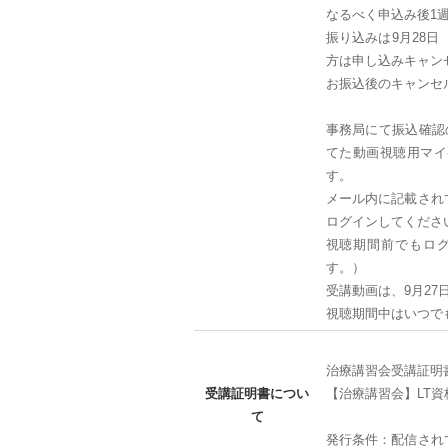
なるべく申込み後1
振り込みは9月28日
方は申し込みキャン
お振込後のキャンセ
事務局にて振込確認
てた動画視聴用マイ
す。
メール内に記載され
ログインしてくださ
視聴期間前でもロ
す。）
受講動画は、9月27
視聴期間中はいつで
治療講習会受講証明
受講証明書につい
【治療講習会】LT資
て
発行条件：配信され