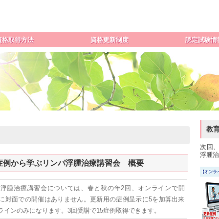
資格取得方法
資格更新制度
認定試験情
受験資格
資格更新制度について
認定試験実施
験申込み方法
認定期間延長（失効）について
受験申込みフォ
合格後の流れ
更新用書類ダウンロード
書類ダウンロード
教
次回、
浮腫治
SLT症例から学ぶリンパ浮腫治療講習会 概要
浮腫治療講習会については、春と秋の年2回、オンラインで開
に対面での開催はありません。更新用の症例呈示に5を加算出来
ラインのみになります。3回受講で15症例取得できます。