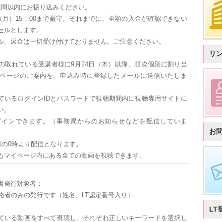
週間以内にお振り込みください。
（月）15：00まで厳守。それまでに、全額の入金が確認できない
セルとします。
ル、返金は一切受け付けておりません。ご注意ください。
リ
の取れている受講者様に9月24日（木）以降、順次個別に割り当
ページのご案内を、申込み時に登録したメールに送信いたしま
ているログインIDとパスワードで視聴期間内に視聴専用サイトに
い。
グインできます。（事務局からのお知らせなどを配信していま
お
日の0時より配信となります。
もマイページ内にある全ての動画を視聴できます。
書発行対象者：
格者のみの発行です（姓名、LT認定番号入り）
LT
ている動画をすべて視聴し、それぞれ正しいキーワードを選択し